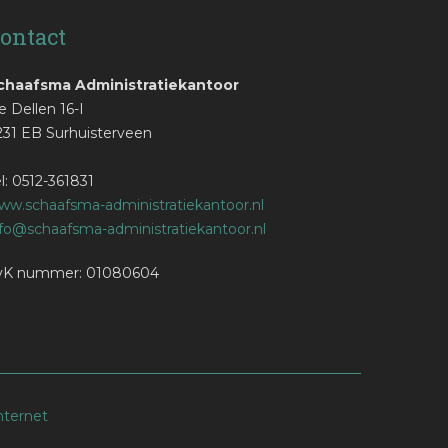
ontact
chaafsma Administratiekantoor
 Dellen 16-I
231 EB Surhuisterveen
l: 0512-361831
ww.schaafsma-administratiekantoor.nl
nfo@schaafsma-administratiekantoor.nl
vK nummer: 01080604
nternet